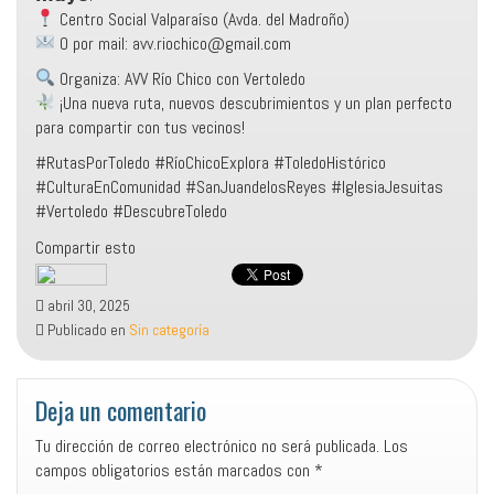
Centro Social Valparaíso (Avda. del Madroño)
O por mail: avv.riochico@gmail.com
Organiza: AVV Río Chico con Vertoledo
¡Una nueva ruta, nuevos descubrimientos y un plan perfecto
para compartir con tus vecinos!
#RutasPorToledo #RíoChicoExplora #ToledoHistórico
#CulturaEnComunidad #SanJuandelosReyes #IglesiaJesuitas
#Vertoledo #DescubreToledo
Compartir esto
abril 30, 2025
Publicado en
Sin categoría
Deja un comentario
Tu dirección de correo electrónico no será publicada.
Los
campos obligatorios están marcados con
*