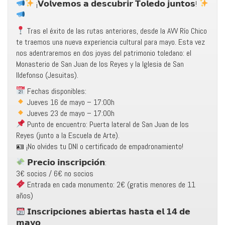
¡𝗩𝗼𝗹𝘃𝗲𝗺𝗼𝘀 𝗮 𝗱𝗲𝘀𝗰𝘂𝗯𝗿𝗶𝗿 𝗧𝗼𝗹𝗲𝗱𝗼 𝗷𝘂𝗻𝘁𝗼𝘀!
Tras el éxito de las rutas anteriores, desde la AVV Río Chico
te traemos una nueva experiencia cultural para mayo. Esta vez
nos adentraremos en dos joyas del patrimonio toledano: el
Monasterio de San Juan de los Reyes y la Iglesia de San
Ildefonso (Jesuitas).
Fechas disponibles:
Jueves 16 de mayo – 17:00h
Jueves 23 de mayo – 17:00h
Punto de encuentro: Puerta lateral de San Juan de los
Reyes (junto a la Escuela de Arte).
🪪 ¡No olvides tu DNI o certificado de empadronamiento!
𝗣𝗿𝗲𝗰𝗶𝗼 𝗶𝗻𝘀𝗰𝗿𝗶𝗽𝗰𝗶𝗼́𝗻:
3€ socios / 6€ no socios
Entrada en cada monumento: 2€ (gratis menores de 11
años)
𝗜𝗻𝘀𝗰𝗿𝗶𝗽𝗰𝗶𝗼𝗻𝗲𝘀 𝗮𝗯𝗶𝗲𝗿𝘁𝗮𝘀 𝗵𝗮𝘀𝘁𝗮 𝗲𝗹 𝟭𝟰 𝗱𝗲
𝗺𝗮𝘆𝗼.