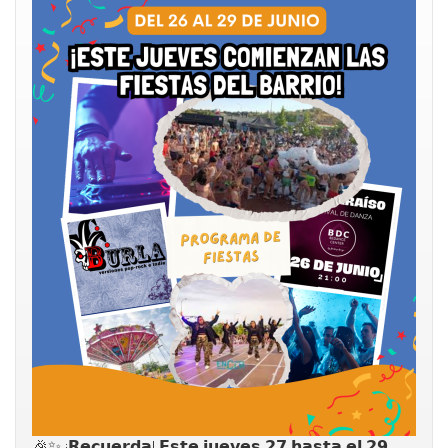
🎉✨ ¡𝗥𝗲𝗰𝘂𝗲𝗿𝗱𝗮! 𝗘𝘀𝘁𝗲 𝗷𝘂𝗲𝘃𝗲𝘀 𝟮𝟳 𝗵𝗮𝘀𝘁𝗮 𝗲𝗹 𝟮𝟵