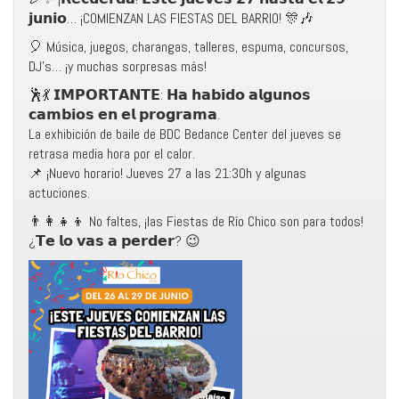
𝗷𝘂𝗻𝗶𝗼… ¡COMIENZAN LAS FIESTAS DEL BARRIO! 🎊🎶
🎈 Música, juegos, charangas, talleres, espuma, concursos,
DJ’s… ¡y muchas sorpresas más!
🕺💃 𝗜𝗠𝗣𝗢𝗥𝗧𝗔𝗡𝗧𝗘: 𝗛𝗮 𝗵𝗮𝗯𝗶𝗱𝗼 𝗮𝗹𝗴𝘂𝗻𝗼𝘀
𝗰𝗮𝗺𝗯𝗶𝗼𝘀 𝗲𝗻 𝗲𝗹 𝗽𝗿𝗼𝗴𝗿𝗮𝗺𝗮.
La exhibición de baile de BDC Bedance Center del jueves se
retrasa media hora por el calor.
📌 ¡Nuevo horario! Jueves 27 a las 21:30h y algunas
actuciones.
👨‍👩‍👧‍👦 No faltes, ¡las Fiestas de Río Chico son para todos!
¿𝗧𝗲 𝗹𝗼 𝘃𝗮𝘀 𝗮 𝗽𝗲𝗿𝗱𝗲𝗿? 😉