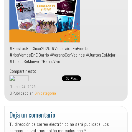
#FiestasRíoChico2025 #ValparaísoEnFiesta
#NosVemosEnElBarrio #VeranoConVecinos #JuntosEsMejor
#ToledoSeMueve #BarrioVivo
Compartir esto
junio 24, 2025
Publicado en
Sin categoría
Deja un comentario
Tu dirección de correo electrónico no será publicada.
Los
campos obligatorios están marcados con
*